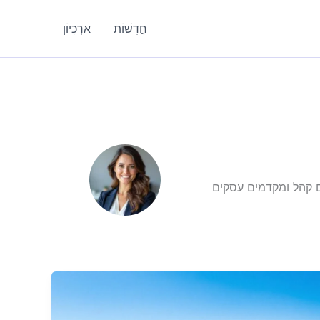
חֲדָשׁוֹת
אַרְכִיוֹן
ים קהל ומקדמים עסקים