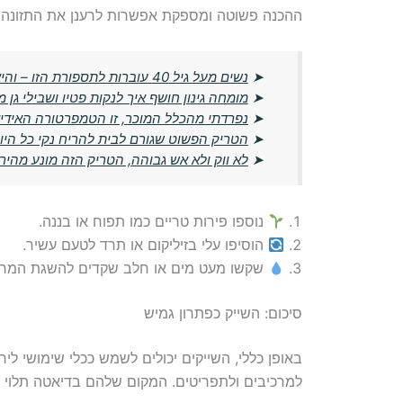
ההכנה פשוטה ומספקת אפשרות לרענן את התזונה ב
➤
נשים מעל גיל 40 עוברות לתספורת הזו – והיא מורידה שנים מהמראה
➤
מומחה גינון חושף איך לנקות פטיו ושבילי גן
➤
נפרדתי מהכלל המוכר, זו הטמפרטורה האידי
➤
הטריק הפשוט שגורם לבית להריח נקי כל היו
➤
לא ווק ולא אש גבוהה, הטריק הזה מונע מהיר
נוספו פירות טריים כמו תפוח או בננה.
הוסיפו עלי בזיליקום או תרד לטעם עשיר.
שקשו מעט מים או חלב שקדים להשגת המר
סיכום: השייק כפתרון גמיש
באופן כללי, השייקים יכולים לשמש ככלי שימושי ל
למרכיבים ולתפריטים. המקום שלהם בדיאטה תלוי ב