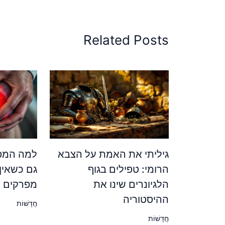
Related Posts
גיליתי את האמת על הצבא
למה המפר
הרומי: טפילים בגוף
גם כשאין
הלגיונרים שינו את
מפרקים ש
ההיסטוריה
חֲדָשׁוֹת
חֲדָשׁוֹת