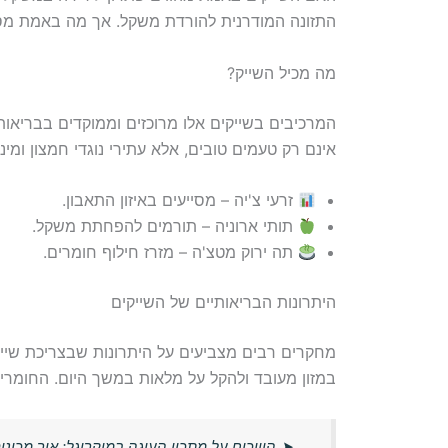
התזונה המודרנית להורדת משקל. אך מה באמת מסת
מה מכיל השייק?
המרכיבים בשייקים אלו מרוכזים וממוקדים בבריאות. 
אינם רק טעמים טובים, אלא עתירי נוגדי חמצון ומינ
זרעי צ'יה – מסייעים באיזון התאבון.
תותי ארוניה – תורמים להפחתת משקל.
תה ירוק מטצ'ה – מזרז חילוף חומרים.
היתרונות הבריאותיים של השייקים
מחקרים רבים מצביעים על היתרונות שבצריכת שייק
במזון מעובד ולהקל על מלאות במשך היום. החומרים
➤
הוויכוח על מתכון העוגה במיקרוגל: איך מכינים א