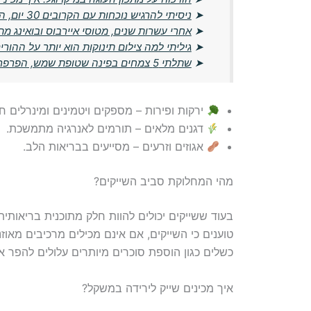
➤
ניסיתי להרגיש נוכחות עם הקרובים 30 יום, הבדידות רק התגברה
➤
אחרי עשרות שנים, מטוסי איירבוס ובואינג מ
➤
גיליתי למה צילום תינוקות הוא יותר על ההורים
➤
שתלתי 5 צמחים בפינה שטופת שמש, הפרפרים נהרו כל העונה
ירקות ופירות – מספקים ויטמינים ומינרלים חיו
דגנים מלאים – תורמים לאנרגיה מתמשכת.
אגוזים וזרעים – מסייעים בבריאות הלב.
מהי המחלוקת סביב השייקים?
בעוד ששייקים יכולים להוות חלק מתוכנית בריאותי
טוענים כי השייקים, אם אינם מכילים מרכיבים מאוז
כשלים כגון הוספת סוכרים מיותרים עלולים להפר את
איך מכינים שייק לירידה במשקל?