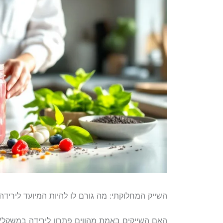
השייק המחלוקתי: מה גורם לו להיות המיועד ליריד
האם השייקים באמת מהווים פתרון לירידה במשקל?