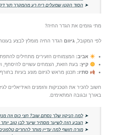
➤
הסוד הקטן שמעלים ריח רע מהמקרר תוך דק
מתי גוזמים את הגדר החיה?
לפי המקובל,
גיזום
הגדר החיה מומלץ לבצע בעונות 
אביב:
המצמוחים הזעירים מתחילים להתפתח, ז
קיץ:
בעת הזאת, הצמחים עשויים להיסחף, ו
סתיו:
תכנון מראש לגיזום מונע בעיות בחורף.
חשוב להכיר את הטכניקות והזמנים האידיאליים לגי
באורך ובגובה המתאימים.
➤
למה הניקוז שלך נסתם שוב? חצי כוס וזה מנ
➤
הצבע הזה לשיער מסתיר שיער לבן טוב יותר
➤
מורה חושף למה עדיין מותר להחרים טלפונים