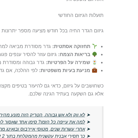
תועלות הגיזום החודשי
גיזום הגדר החיה בכל חודש מציעה מספר יתרונות 
תחזוקה אסתטית:
גדר מסודרת מביאה למראה
בריאות הצמח:
גיזום עוזר להסיר ענפים פגו
שמירה על הפרטיות:
גדר גבוהה ומסודרת מ
מניעת בעיות משפטיות:
לפי ההלכה, אם גדר
כשחושבים על גיזום, כדאי גם להיעזר בטיפים מקצועי
אלא גם השקעה בעתיד הגינה שלכם.
➤
לא ווק ולא אש גבוהה, הטריק הזה מונע מהיר
➤
למה את עייפה כל הזמן? סימן אחד שאסור ל
➤
אחרי עשרות שנים, מטוסי איירבוס ובואינג מ
➤
כך תסירי אבנית עקשנית מהמקלחת בתוך 2 דקות – בלי חומרים יקרים