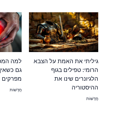
גיליתי את האמת על הצבא
למה המפר
הרומי: טפילים בגוף
גם כשאין
הלגיונרים שינו את
מפרקים ש
ההיסטוריה
חֲדָשׁוֹת
חֲדָשׁוֹת