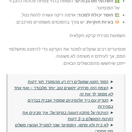
תשלומי מס גבוהים:
הוצאות בלתי צפויות עלולות להכביד
על הפנסיונר.
חוסר יכולת למכור:
אדמה ריקה עשויה להוות נטל.
בעיות חוקיות:
יש צורך בהסכמים משפטיים מורכבים.
השפעות מכירת קרקע חקלאית
פנסיונרים רבים שוקלים למכור את הקרקע כדי להימנע מתשלומי
המס, אך לעיתים זו משימה לא פשוטה.
ייתכן שיחששו מהמכשולים הבאים:
➤
הסוד הקטן שמעלים ריח רע מהמקרר תוך דקות
➤
הצמח הזה מרחיק יתושים טוב יותר מלבנדר – ואף אחד
לא מספר לך את זה
➤
הטריק עם נייר אלומיניום שמסיר אבנית בברזים
במהירות
➤
הוויכוח על מתכון העוגה במיקרוגל: איך מכינים את
הקינוח המושלם ב-3 דקות
➤
לא בית ולא מחסן, הפנסיונר שכר למטייל ועכשיו משלם
מס מסחרי