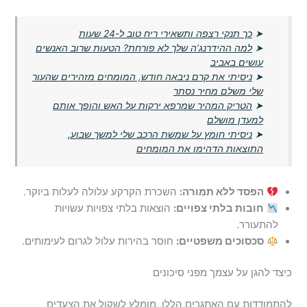
➤
כך תנקי רצפה ותשאירי ריח טוב ל-24 שעות
➤
למה ההידרנג’ה שלך לא פורחת? הטעות שרוב האנשים
עושים באביב
➤
ניסיתי את קרם ניבאה חודש, המומחים מזהירים שהעור
שלי משלם מחיר נסתר
➤
הטריק המהיר שמרפא ירקות על האש והופך אותם
למעדן מושלם
➤
ניסיתי חומץ על שמשת הרכב שלי למשך שבוע,
התוצאות הדהימו את המומחים
הפסד ללא תמורה:
השכרת הקרקע עלולה לעלות ביוקר.
חובות בלתי צפויים:
הוצאות בלתי צפויות עשויות
להתעורר.
סכסוכים משפטיים:
חוסר בהירות עלול לגרום לעימותים.
כיצד להגן על עצמך מפני סיכונים
להתמודדות עם האתגרים הללו, מומלץ לשקול את הצעדים