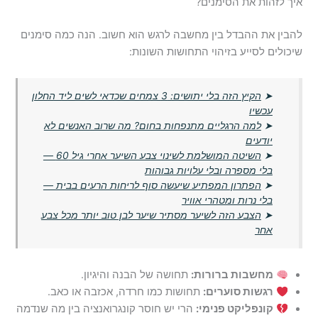
איך לזהות את הסימנים?
להבין את ההבדל בין מחשבה לרגש הוא חשוב. הנה כמה סימנים
שיכולים לסייע בזיהוי התחושות השונות:
➤
הקיץ הזה בלי יתושים: 3 צמחים שכדאי לשים ליד החלון
עכשיו
➤
למה הרגליים מתנפחות בחום? מה שרוב האנשים לא
יודעים
➤
השיטה המושלמת לשינוי צבע השיער אחרי גיל 60 —
בלי מספרה ובלי עלויות גבוהות
➤
הפתרון המפתיע שיעשה סוף לריחות הרעים בבית —
בלי נרות ומטהרי אוויר
➤
הצבע הזה לשיער מסתיר שיער לבן טוב יותר מכל צבע
אחר
מחשבות ברורות:
תחושה של הבנה והיגיון.
רגשות סוערים:
תחושות כמו חרדה, אכזבה או כאב.
קונפליקט פנימי:
הרי יש חוסר קונגרואנציה בין מה שנדמה