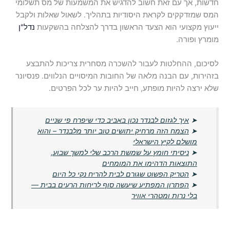
חדשות, אך עם זאת חשוב להדגיש את המשמעות של מס תשלומי
המס שמזדקקים לקראת היסודיות בתהליך. לשאול שאלות ולקבל
ייעוץ מקצועי הוא הצעד הראשון בדרך להצלחה בהשקעות
נדל"ן
מומרץ ופורה.
לסיכום, ההחלטות לעבור להשכרה מסחרית צריכות להתבצע
בזהירות, עם הבנה מלאה של החובות המיסויים הנלווים. פנסיונר
שלא ירצה להיות מופתע, חייב להיות ער לכל הפרטים.
➤
איך לגזום לבנדר נכון באביב כדי שיפרח פי שניים
➤
הצמח הזה מרחיק יתושים טוב יותר מלבנדר – והוא
מושלם לקיץ הישראלי
➤
ניסיתי חומץ על שמשת הרכב שלי למשך שבוע,
התוצאות הדהימו את המומחים
➤
הטריק הפשוט שגורם לבית להריח נקי כל היום
➤
הפתרון המפתיע שיעשה סוף לריחות הרעים בבית —
בלי נרות ומטהרי אוויר