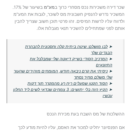
שכר דירה משכירות נכס מסחרי כרוך ב
מע"מ
בשיעור של 17%.
המשכיר נדרש להנפיק חשבונית מס לשוכר, לגבות את המע"מ
ולדווח עליו לרשות המיסים. זהו פרטי תוכן חשוב שצריך להבין
אותם לפני שמתחילים להשכיר תנאי מגבלות אלו.
➤
לבן מושלם: שיטה ביתית קלה וחסכונית להבהרת
הבגדים שלך
➤
המרכיב הסודי בשייק דיאטה שלי שמבלבל את
התזונאים
➤
ניסיתי את קרם ניבאה חודש, המומחים מזהירים שהעור
שלי משלם מחיר נסתר
➤
הסוד הקטן שמעלים ריח רע מהמקרר תוך דקות
➤
הקיץ הזה בלי יתושים: 3 צמחים שכדאי לשים ליד החלון
עכשיו
ההשלכות של מס השבח בעת מכירת הנכס
אם הפנסיונר יחליט למכור את האסם, עליו להיות מודע לכך