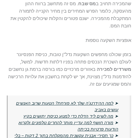
שהמכירה תחויב ב
מס שבח
. מס זה מתחשב ברווח ההון
מהעסקה, כלומר הפרש המחירים בין מחיר הקנייה לתמורה
המתקבלת מהמכירה. ישנם פטורים והקלות שיכולים להקטין את
חובת המס.
אופציות השקעה נוספות
בזמן שכולנו מחפשים השקעות נדל"ן טובות, כניסת הפנסיונר
לעולם השכרת הנכסים פתחה בפניו דלתות חדשות. למשל,
משרדים למכירה
באזורים מרכזיים כמו בורסה ברמת גן נחשבים
להזדמנות נדל"ן מצוינת, אך יש לקחת בחשבון את עלויות הרכישה
והמס שמגיעים עם זה.
➤
למה ההידרנג’ה שלך לא פורחת? הטעות שרוב האנשים
עושים באביב
➤
מה לשים ליד הדלת כדי למנוע כניסת יתושים בקיץ
➤
מורה חושף למה עדיין מותר להחרים טלפונים ולקרוא
הודעות פרטיות בכיתה
➤
כך תסירי אבנית עקשנית מהמקלחת בתוך 2 דקות – בלי