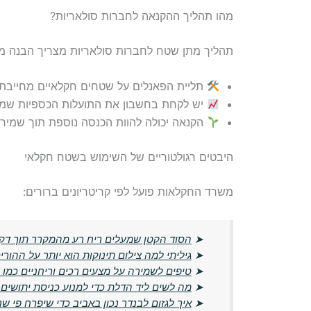
מהו תהליך ההקנאה לחברות סולאריות?
תהליך מתן שטח לחברות סולאריות מצריך הבנה מד
תליית הפאנלים על שטחים חקלאיים מחייבת א
יש לקחת בחשבון את התועלות הכספיות שמז
הקנאה יכולה להוות הכנסה נוספת תוך שמירה
היבטים רגולטוריים של השימוש בשטח חקלאי
משרד החקלאות פועל לפי קריטריונים ברורים:
➤
הסוד הקטן שמעלים ריח רע מהמקרר תוך דק
➤
גיליתי למה צילום תינוקות הוא יותר על ההורים
➤
טיפים לשמירה על מצעים רכים וריחניים כמו 
➤
מה לשים ליד הדלת כדי למנוע כניסת יתושים 
➤
איך לגזום לבנדר נכון באביב כדי שיפרח פי שנ