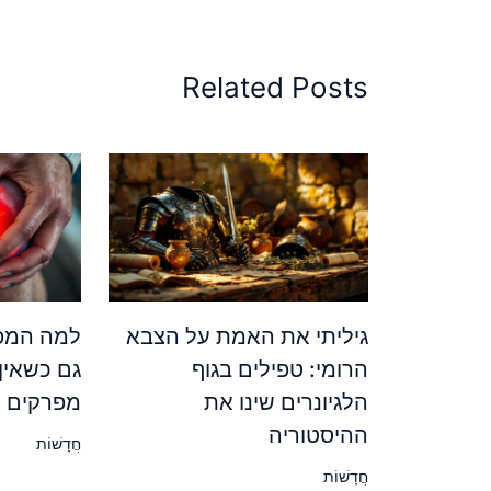
Related Posts
גיליתי את האמת על הצבא
למה המפר
הרומי: טפילים בגוף
גם כשאין
הלגיונרים שינו את
מפרקים ש
ההיסטוריה
חֲדָשׁוֹת
חֲדָשׁוֹת