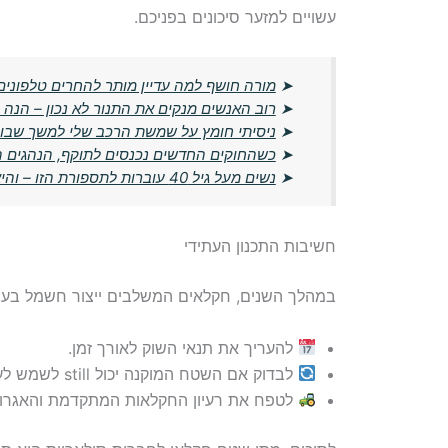
עשויים למזער סיכונים בפניכם.
➤
מורה חושף למה עדיין מותר להחרים טלפונים
➤
רוב האנשים מנקים את התנור לא נכון – הנ
➤
ניסיתי חומץ על שמשת הרכב שלי למשך שבוע
➤
כשהחוקים החדשים נכנסים לתוקף, הנהגים הו
➤
נשים מעל גיל 40 עוברות לתספורת הזו – והיא מורידה שנים מהמראה
חשיבות התכנון העתידי
במהלך השנים, חקלאים המשלבים ייצור חשמל בעסקיה
להעריך את תנאי השוק לאורך זמן.
לבדוק אם השטח המוקנה יכול still לשמש לעיבוד חקלאי במקביל.
לטפח את רעיון החקלאות המתקדמת והאגרו-פ