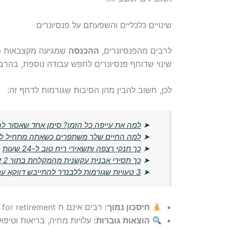
שינויים כלכליים והשפעתם על פנסיונרים
לרבים מהפנסיונרים,
ההכנסה
שמגיעה מקצבאות פנס
שינוי שדוחף פנסיונרים לחפש עבודה נוספת, בהר
לכן, חשוב להבין מהן הסיבות שגורמות לדחף זה:
➤
למה את עייפה כל הזמן? סימן אחד שאסור ל
➤
למה החיים שלך משתפרים כשאתה מתחיל לח
➤
כך תנקי רצפה ותשאירי ריח טוב ל-24 שעות
➤
כך תסירי אבנית עקשנית מהמקלחת בתוך 2 דקות – בלי חומרים יקרים
➤
3 טעויות שגורמות ללבנדר להתייבש דווקא עכשיו
חיסכון נמוך:
רבים אינם ח saved enough for retirement.
הוצאות גוברות:
עלויות מחיה, בריאות וטיפול