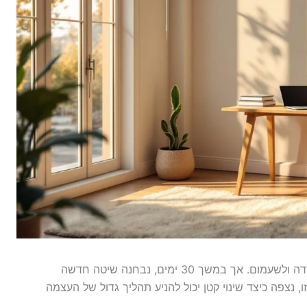
עבור רבים, השגרה היומית יכולה להיות הגורם לחרדה ולשעמום. אך במשך 30 ימים, נבחנה שיטה חדשה
נצפה כיצד שינוי קטן יכול להניע תהליך גדול של העצמה