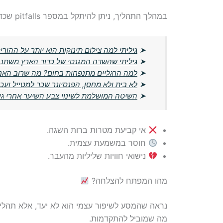
במהלך התהליך, ניתן להיתקל במספר pitfalls שכדאי להיות ערים להם. במיוחד חשוב לשים לב ל:
➤
גיליתי למה צילום תינוקות הוא יותר על ההורים
➤
גיליתי שהשדה המגנטי של כדור הארץ משתנ
➤
למה הרגליים מתנפחות בחום? מה שרוב האנש
➤
לא בית ולא מחסן, הפנסיונר שכר למטייל וע
➤
השיטה המושלמת לשינוי צבע השיער אחרי גיל 60 — בלי מספרה ובלי עלויות גבו
אי קביעת מטרות ברות השגה.
חוסר במשמעת עצמית.
נישואי חוויות שליליות מהעבר.
מהו המפתח להצלחה?
נראה שהמסע לשיפור עצמי הוא לא יעד, אלא תהלי
מה שמוביל להתקדמות.