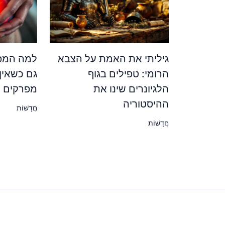
גיליתי את האמת על הצבא
למה המפר
הרומי: טפילים בגוף
גם כשאין
הלגיונרים שינו את
מפרקים ש
ההיסטוריה
חֲדָשׁוֹת
חֲדָשׁוֹת