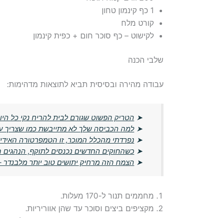
1 כף קינמון טחון
קורט מלח
לקישוט – כף סוכר חום + כפית קינמון
שלבי הכנה
עבודה מהירה ובסיסית תביא לתוצאות מדהימות:
➤
הטריק הפשוט שגורם לבית להריח נקי כל היו
➤
למה הכביסה שלך לא מתייבשת כמו שצריך ע
➤
נפרדתי מהכלל המוכר, זו הטמפרטורה האידי
➤
כשהחוקים החדשים נכנסים לתוקף, הנהגים הו
➤
הצמח הזה מרחיק יתושים טוב יותר מלבנדר –
מחממים תנור ל-170 מעלות.
מקציפים ביצים וסוכר עד שהן אווריריות.