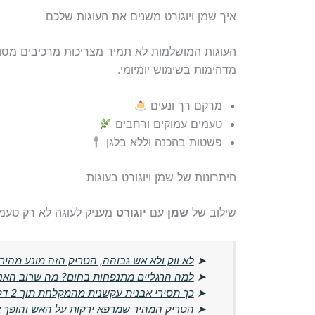
איך שמן ויוגורט משנים את העוגות שלכם
העוגות המושלמות לא תמיד מצריכות מרכיבים מסו
מדהימות בשימוש יומיומי.
מרקם רך ונעים
טעמים עמוקים ורחבים
פשטות בהכנה וללא בלגן
היתרונות של שמן ויוגורט בעוגות
שילוב של
שמן
עם
יוגורט
מעניק לעוגה לא רק טעמ
➤
לא ווק ולא אש גבוהה, הטריק הזה מונע מהיר
➤
למה הרגליים מתנפחות בחום? מה שרוב האנש
➤
כך תסירי אבנית עקשנית מהמקלחת תוך 2 דקות – בלי חומרים יקרים
➤
הטריק המהיר שמרפא ירקות על האש והופך 