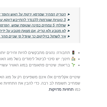
➤
הטריק המהיר שמרפא ירקות על האש והופך 
➤
3 טעויות שגורמות ללבנדר להתייבש דווקא עכשיו
➤
שתלתי 5 צמחים בפינה שטופת שמש, הפרפרים נהרו כל העונה
➤
לא מטבע ולא טריק, אם מצאת מטבע על ידי
➤
איך לשתול בזיליקום כך שיגדל פי שניים מהר י
תחבורה: נהגים מתבקשים להיות זהירים יותר,
חינוך: יש סיכוי לביטול לימודים בשל מזג האו
בריאות: שינויים פתאומיים במזג האוויר עשוי
שינויים אקלימיים אלו אינם משפיעים רק על מזג ה
שמחייב תשומת לב רבה. כדי להבין את התחזיות ו
כמו
תחזיות מדויקות
.