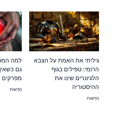
גיליתי את האמת על הצבא
למה המפר
הרומי: טפילים בגוף
גם כשאין
הלגיונרים שינו את
מפרקים ש
ההיסטוריה
חֲדָשׁוֹת
חֲדָשׁוֹת