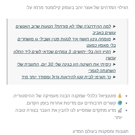
הגילוי המדהים של אוצר זהב בעומק קילומטר מרמז על:
➤
למה ההידרנג’ה שלך לא פורחת? הטעות שרוב האנשים
עושים באביב
➤
מומחה גינון חושף איך לנקות פטיו ושבילי גן מושחרים
בלי מאמץ כמעט
➤
הקיץ הזה בלי יתושים: 3 צמחים שכדאי לשים ליד החלון
עכשיו
➤
ניסיתי את השיטה הזו בגינה שלי 30 יום, התוצרת שלי
השתנתה לגמרי
➤
כך תגרמי לבית קטן להיראות גדול ומסודר יותר מיד
פוטנציאל כלכלי שמקנה הבנה מעמיקה של ההיסטוריה.
קשרים תרבותיים עם מדינות אחרות בזמן הקדום.
מדע מתקדם שמסייע לנו להבין את העבר בצורה טובה
יותר.
תגובות ומסקנות בעולם המדע