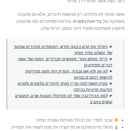
כיצד נשיג אושר פנימי דרך מדע?
אושר פנימי לא מתלהב רק מרגשות חיוביים, אלא גם מהבנה
מעמיקה של
בריאות נפשית
. נוירוטרנסמיטרים כמו סרוטונין
ודופמין משחקים תפקיד חיוני במצב הרוח שלנו.
➤
ניסיתי את קרם ניבאה חודש, המומחים מזהירים שהעור
שלי משלם מחיר נסתר
➤
הייתי מותש אחרי מפגשים חברתיים, המוח שלי עשה
דברים מפתיעים
➤
לא ווק ולא אש גבוהה, הטריק הזה מונע מהירקות
להישאר רטובים בטיגון
➤
מורה חושף למה עדיין מותר להחרים טלפונים ולקרוא
הודעות פרטיות בכיתה
➤
למה ההידרנג’ה שלך לא פורחת? הטעות שרוב האנשים
עושים באביב
עבור לסדר יום הכולל פעילות גופנית יומית.
תרגלו מיינדפולנס או מדיטציה על מנת לשפר את הצפייה