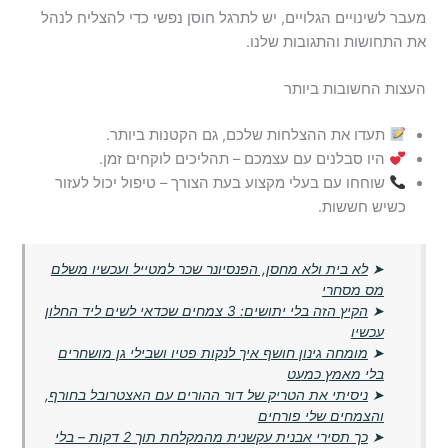
מעבר לשינויים הגלויים, יש לתרגל חוסן נפשי כדי להצליח לנהל
את התחושות והתגובות שלנו.
העצות החשובות ביותר
תעדו את ההצלחות שלכם, גם הקטנות ביותר.
היו סבלנים עם עצמכם – תהליכים לוקחים זמן.
שוחחו עם בעלי מקצוע בעת הצורך – טיפול יכול לעזור
כשיש חששות.
➤
לא בית ולא מחסן, הפנסיונר שכר למטייל ועכשיו משלם
מס מסחרי
➤
הקיץ הזה בלי יתושים: 3 צמחים שכדאי לשים ליד החלון
עכשיו
➤
מומחה גינון חושף איך לנקות פטיו ושבילי גן מושחרים
בלי מאמץ כמעט
➤
ניסיתי את הטריק של דור ההורים עם האצטרובל בחורף,
והצמחים שלי פורחים
➤
כך תסירי אבנית עקשנית מהמקלחת תוך 2 דקות – בלי