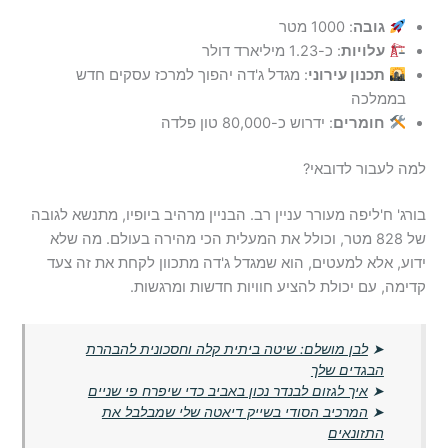
גובה
: 1000 מטר
עלויות
: כ-1.23 מיליארד דולר
תכנון עירוני
: מגדל ג'דה יהפוך למרכז עסקים חדש
בממלכה
חומרים
: ידרוש כ-80,000 טון פלדה
למה לעבור לדובאי?
בורג' ח'ליפה מעורר עניין רב. הבניין מרהיב ביופיו, מתנשא לגובה
של 828 מטר, וכולל את המעלית הכי מהירה בעולם. מה שלא
ידוע, אלא למעטים, הוא שמגדל ג'דה מתכוון לקחת את זה צעד
קדימה, עם יכולת להציע חוויות חדשות ומרגשות.
➤
לבן מושלם: שיטה ביתית קלה וחסכונית להבהרת
הבגדים שלך
➤
איך לגזום לבנדר נכון באביב כדי שיפרח פי שניים
➤
המרכיב הסודי בשייק דיאטה שלי שמבלבל את
התזונאים