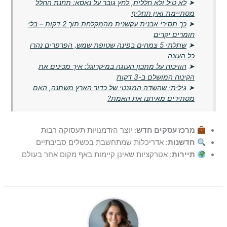
➤
לא טיל ולא חללית, לחץ גובר על נאסא: תחנת החלל
מסתיימת ואין תחליף
➤
כך תסירי אבנית עקשנית מהמקלחת תוך 2 דקות – בלי
חומרים יקרים
➤
שתלתי 5 צמחים בפינה שטופת שמש, הפרפרים נהרו
כל העונה
➤
הוויכוח על מתכון העוגה במיקרוגל: איך מכינים את
הקינוח המושלם ב-3 דקות
➤
גיליתי שהשדה המגנטי של כדור הארץ משתנה, האם
מסתירים מאיתנו את האמת?
מרכז עסקים חדש
: יוצר הזדמנויות תעסוקה רבות
חדשנות
: אדריכלות שמתחשבת בכשלים סביבתיים
תיירות
: אטרקציות שאינן קיימות באף מקום אחר בעולם