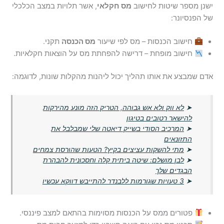
ישנן מספר שיטות לחישוב
מס חקלאי
, אשר תלויות במצב הכלכלי
של הפנסיונר:
חישוב הכנסות – מס לפי שיעור
מס הכנסה
תקני.
חישוב מופחת – דרישה להפחתת מס על הוצאות חקלאיות.
אדם שמבצע את אותו תהליך יכול ליהנות מהקלות שונות, לדוגמה:
➤
לא ווק ולא אש גבוהה, הטריק הזה מונע מהירקות
להישאר רטובים בטיגון
➤
המרכיב הסודי בשייק דיאטה שלי שמבלבל את
התזונאים
➤
מתי להשקות עציצים בקיץ? הטעות שהורסת צמחים
➤
לבן מושלם: שיטה ביתית קלה וחסכונית להבהרת
הבגדים שלך
➤
3 טעויות שגורמות ללבנדר להתייבש דווקא עכשיו
פטורים ממס על הכנסות מסוימות בהתאם למצב פיננסי.