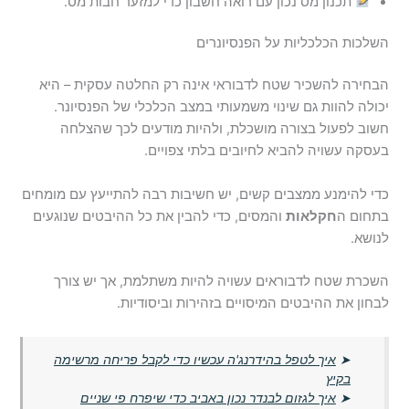
תכנון מס נכון עם רואה חשבון כדי למזער חבות מס.
השלכות הכלכליות על הפנסיונרים
הבחירה להשכיר שטח לדבוראי אינה רק החלטה עסקית – היא
יכולה להוות גם שינוי משמעותי במצב הכלכלי של הפנסיונר.
חשוב לפעול בצורה מושכלת, ולהיות מודעים לכך שהצלחה
בעסקה עשויה להביא לחיובים בלתי צפויים.
כדי להימנע ממצבים קשים, יש חשיבות רבה להתייעץ עם מומחים
בתחום ה
חקלאות
והמסים, כדי להבין את כל ההיבטים שנוגעים
לנושא.
השכרת שטח לדבוראים עשויה להיות משתלמת, אך יש צורך
לבחון את ההיבטים המיסויים בזהירות וביסודיות.
➤
איך לטפל בהידרנג'ה עכשיו כדי לקבל פריחה מרשימה
בקיץ
➤
איך לגזום לבנדר נכון באביב כדי שיפרח פי שניים