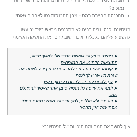
סוג התשואה – האם מדובר בהכנסות גבוהות או בשולי רווח
נמוכים?
ההכנסה החייבת במס – מהן ההכנסות נטו לאחר הוצאות?
מניסיונם, פנסיונרים רבים לא מתכננים מראש כיצד זה עשוי
להשפיע עליהם כלכלית, ולכן חשוב להבין את החקיקה הקיימת.
➤
ניסיתי חומץ על שמשת הרכב שלי למשך שבוע,
התוצאות הדהימו את המומחים
➤
קוסמטיקאית חושפת למה קמח שיפון יכול לשנות את
שגרת השיער שלך לנצח
➤
איך לגרום לגרניום לפרוח בלי סוף בקיץ
➤
למה את עייפה כל הזמן? סימן אחד שאסור להתעלם
ממנו
➤
לא טיל ולא חללית, לחץ גובר על נאסא: תחנת החלל
מסתיימת ואין תחליף
איך לחשב את המס ומה הזכויות של הפנסיונר?