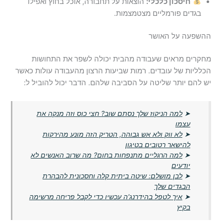
חיסכון כלכלי:
הוצאות על תחבורה, אוכל בחוץ ואפילו
בגדים פורמליים מצטמצמות.
ההשפעה על האושר
מחקרים מראים שעבודה מהבית יכולה לשפר את התחושות
הכלליות של עובדים. רמות שביעות הרצון מהעבודה עולות כאשר
יש להם יותר שליטה על הסביבה שלהם. הדבר יכול להוביל ל:
➤
למה הניקוז שלך נסתם שוב? חצי כוס וזה מנקה את
עצמו
➤
לא ווק ולא אש גבוהה, הטריק הזה מונע מהירקות
להישאר רטובים בטיגון
➤
למה הרגליים מתנפחות בחום? מה שרוב האנשים לא
יודעים
➤
לבן מושלם: שיטה ביתית קלה וחסכונית להבהרת
הבגדים שלך
➤
איך לטפל בהידרנג'ה עכשיו כדי לקבל פריחה מרשימה
בקיץ