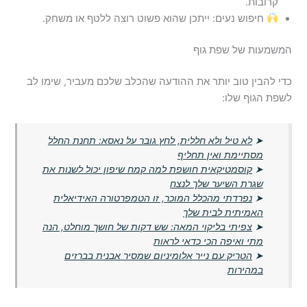
קרובות.
חיפוש נעים: ייתכן שהוא פשוט רוצה ללטף או משחק.
המשמעות של שפת גוף
כדי להבין טוב יותר את ההודעה שהכלב שלכם מעביר, שימו לב
לשפת הגוף שלו:
➤
לא טיל ולא חללית, לחץ גובר על נאסא: תחנת החלל
מסתיימת ואין תחליף
➤
קוסמטיקאית חושפת למה קמח שיפון יכול לשנות את
שגרת השיער שלך לנצח
➤
נפרדתי מהכלל המוכר, זו הטמפרטורה האידיאלית
האמיתית לבית שלך
➤
צפיתי בליקוי המאה: שש דקות של חושך מוחלט, הנה
מתי ואיפה הכי כדאי לראות
➤
הטריק עם נייר אלומיניום שמסיר אבנית בברזים
במהירות