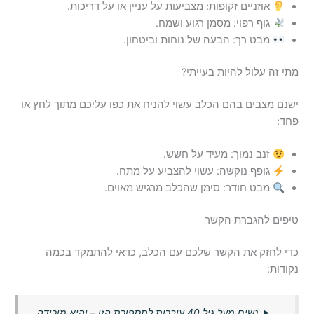
אוזניים זקופות: מצביעות על עניין או על דריכות.
גוף רפוי: מסמן רגוע ושמח.
מבט רך: הבעה של נוחות וביטחון.
מתי זה עלול להיות בעייתי?
ישנם מצבים בהם הכלב עשוי להניח את כפו עליכם מתוך לחץ או
פחד:
זנב נמוך: מעיד על חשש.
גופף נוקשה: עשוי להצביע על מתח.
מבט חודר: סימן שהכלב מרגיש מאוים.
טיפים להגברת הקשר
כדי לחזק את הקשר שלכם עם הכלב, כדאי להתמקד בכמה
נקודות:
➤
נשים מעל גיל 40 עוברות לתספורת הזו – והיא מורידה