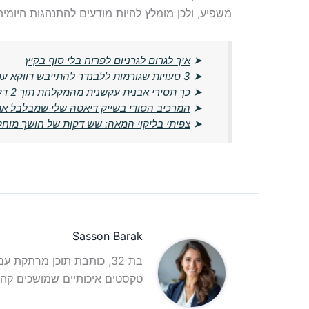
משפיע, ולכן מומלץ להיות מודעים להתנהגות היומית
➤
איך לגרום לגרניום לפרוח בלי סוף בקיץ
➤
3 טעויות שגורמות ללבנדר להתייבש דווקא עכשיו
➤
כך תסירי אבנית עקשנית מהמקלחת תוך 2 דקות – בלי חומרים יקרים
➤
המרכיב הסודי בשייק דיאטה שלי שמבלבל את
➤
צפיתי בליקוי המאה: שש דקות של חושך מוחל
Sasson Barak
בת 32, כותבת תוכן מרתקת 
טקסטים איכותיים שמושכים קהל