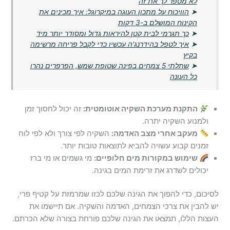
לא מספר לך את זה
➤
הוויכוח על מתכון העוגה במיקרוגל: איך מכינים את
הקינוח המושלם ב-3 דקות
➤
כך תגרמי לבית קטן להיראות גדול ומסודר יותר מיד
➤
איך לטפל בהידרנג'ה עכשיו כדי לקבל פריחה מרשימה
בקיץ
➤
שתלתי 5 צמחים בפינה שטופת שמש, הפרפרים נהרו
כל העונה
התקנת מערכת השקיה אוטומטית:
זה יכול לחסוך זמן
ולמנוע השקיה יתרה.
מעקב אחרי מצב האדמה:
השקיה לפי צורך ולא לפי לוח
זמנים קבוע עשויה להביא לתוצאות טובות יותר.
שימוש במקורות מים חלופיים:
מי גשמים או מי ברז
יכולים לשדרג את זרימת המים בגינה.
לסיכום, כדי להפוך את הגינה שלכם לכזו שמרמזת על קטיף פרי,
יש להבין את צרכי הצמחים, האדמה והשקיה. אם תיישמו את
העצות הללו, תמצאו את הגינה שלכם פורחת בצורה שלא הכרתם.