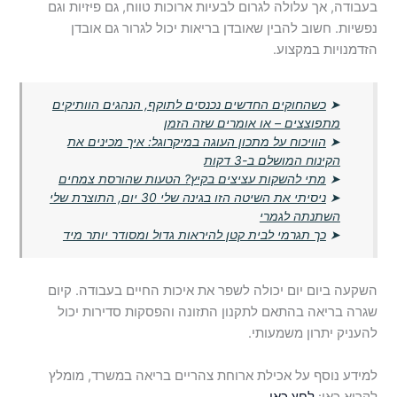
בעבודה, אך עלולה לגרום לבעיות ארוכות טווח, גם פיזיות וגם
נפשיות. חשוב להבין שאובדן בריאות יכול לגרור גם אובדן
הזדמנויות במקצוע.
➤
כשהחוקים החדשים נכנסים לתוקף, הנהגים הוותיקים
מתפוצצים – או אומרים שזה הזמן
➤
הוויכוח על מתכון העוגה במיקרוגל: איך מכינים את
הקינוח המושלם ב-3 דקות
➤
מתי להשקות עציצים בקיץ? הטעות שהורסת צמחים
➤
ניסיתי את השיטה הזו בגינה שלי 30 יום, התוצרת שלי
השתנתה לגמרי
➤
כך תגרמי לבית קטן להיראות גדול ומסודר יותר מיד
השקעה ביום יום יכולה לשפר את איכות החיים בעבודה. קיום
שגרה בריאה בהתאם לתקנון התזונה והפסקות סדירות יכול
להעניק יתרון משמעותי.
למידע נוסף על אכילת ארוחת צהריים בריאה במשרד, מומלץ
לקרוא כאן:
לחץ כאן
.