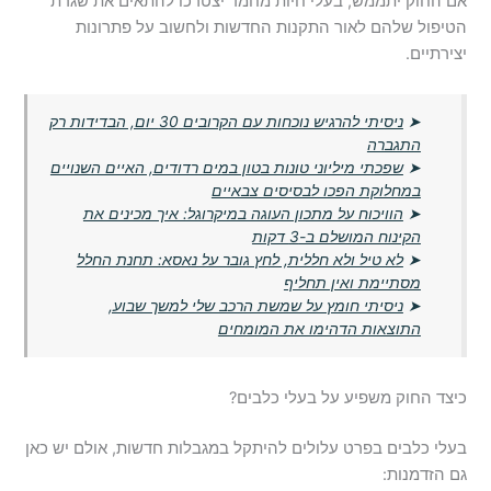
אם החוק יתממש, בעלי חיות מחמד יצטרכו להתאים את שגרת
הטיפול שלהם לאור התקנות החדשות ולחשוב על פתרונות
יצירתיים.
➤
ניסיתי להרגיש נוכחות עם הקרובים 30 יום, הבדידות רק
התגברה
➤
שפכתי מיליוני טונות בטון במים רדודים, האיים השנויים
במחלוקת הפכו לבסיסים צבאיים
➤
הוויכוח על מתכון העוגה במיקרוגל: איך מכינים את
הקינוח המושלם ב-3 דקות
➤
לא טיל ולא חללית, לחץ גובר על נאסא: תחנת החלל
מסתיימת ואין תחליף
➤
ניסיתי חומץ על שמשת הרכב שלי למשך שבוע,
התוצאות הדהימו את המומחים
כיצד החוק משפיע על בעלי כלבים?
בעלי כלבים בפרט עלולים להיתקל במגבלות חדשות, אולם יש כאן
גם הזדמנות: