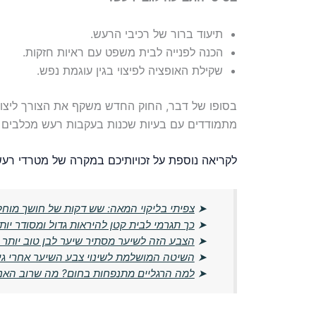
תיעוד ברור של רכיבי הרעש.
הכנה לפנייה לבית משפט עם ראיות חזקות.
שקילת האופציה לפיצוי בגין עוגמת נפש.
בסופו של דבר, החוק החדש משקף את הצורך ליצור
מתמודדים עם בעיות שכנות בעקבות רעש מכלבים או
לקריאה נוספת על זכויותיכם במקרה של מטרדי רע
➤
צפיתי בליקוי המאה: שש דקות של חושך מוחל
➤
כך תגרמי לבית קטן להיראות גדול ומסודר יות
➤
הצבע הזה לשיער מסתיר שיער לבן טוב יותר
➤
השיטה המושלמת לשינוי צבע השיער אחרי גיל 60 — בלי מספרה ובלי עלויות גבו
➤
למה הרגליים מתנפחות בחום? מה שרוב האנש