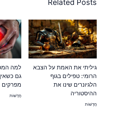
Related Posts
גיליתי את האמת על הצבא
למה המפר
הרומי: טפילים בגוף
גם כשאין
הלגיונרים שינו את
מפרקים ש
ההיסטוריה
חֲדָשׁוֹת
חֲדָשׁוֹת