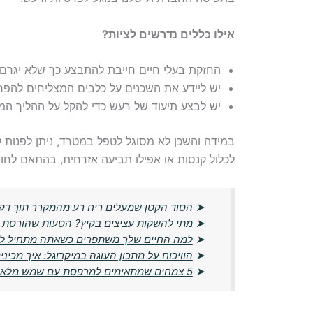
אילו כללים נדרשים לציות?
החזקת בעלי חיים חייבת להתבצע כך שלא יגרם 
יש ליידע את השכנים על כלבים המצליחים להפרי
יש לבצע תיעוד של רעש כדי להקל על ההליך המ
במידה והשכן לא מסוגל לטפל במטרד, ניתן לפנות ל
לכלול קנסות או אפילו תביעה אזרחית, בהתאם לח
➤
הסוד הקטן שמעלים ריח רע מהמקרר תוך דק
➤
מתי להשקות עציצים בקיץ? הטעות שהורסת 
➤
למה החיים שלך משתפרים כשאתה מתחיל לח
➤
הוויכוח על מתכון העוגה במיקרוגל: איך מכינים א
➤
5 צמחים שמתאימים למרפסת עם שמש מלאה בישראל