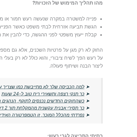
מהו תהליך המימוש של הזכויות?
פנייה למשטרה במקרה שנעשה רעש חמור או מ
הגשת תביעה אזרחית לבתי משפט כאשר הפנייה ל
קבלת ייעוץ משפטי לפני ההגשה, כדי להבין את הס
החוק לא רק מגן על פרטיות השכנים, אלא גם מספק
על רעש הפך לשיח ציבורי, והוא כולל לא רק בעלי 
ליצור הבנה ושיתוף פעולה.
➤
למה הכביסה שלך לא מתייבשת כמו שצריך ע
➤
כך תנקי רצפה ותשאירי ריח טוב ל-24 שעות
➤
כשהחוקים החדשים נכנסים לתוקף, הנהגים הו
➤
כך תסירי אבנית עקשנית מהמקלחת תוך 2 דקות – בלי חומרים יקרים
➤
נפרדתי מהכלל המוכר, זו הטמפרטורה האידי
בסיסי התביעה לגבי רעש: