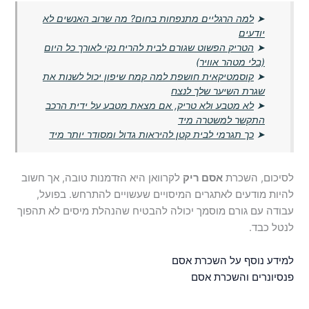
➤
למה הרגליים מתנפחות בחום? מה שרוב האנשים לא
יודעים
➤
הטריק הפשוט שגורם לבית להריח נקי לאורך כל היום
(בלי מטהר אוויר)
➤
קוסמטיקאית חושפת למה קמח שיפון יכול לשנות את
שגרת השיער שלך לנצח
➤
לא מטבע ולא טריק, אם מצאת מטבע על ידית הרכב
התקשר למשטרה מיד
➤
כך תגרמי לבית קטן להיראות גדול ומסודר יותר מיד
לסיכום, השכרת
אסם ריק
לקרוואן היא הזדמנות טובה, אך חשוב
להיות מודעים לאתגרים המיסויים שעשויים להתרחש. בפועל,
עבודה עם גורם מוסמך יכולה להבטיח שהנהלת מיסים לא תהפוך
לנטל כבד.
למידע נוסף על השכרת אסם
פנסיונרים והשכרת אסם