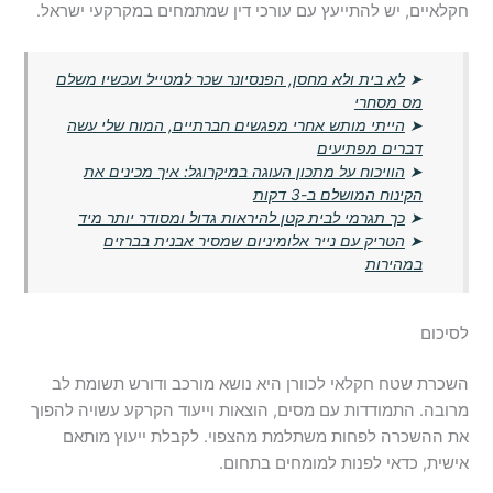
חקלאיים, יש להתייעץ עם עורכי דין שמתמחים במקרקעי ישראל.
➤
לא בית ולא מחסן, הפנסיונר שכר למטייל ועכשיו משלם
מס מסחרי
➤
הייתי מותש אחרי מפגשים חברתיים, המוח שלי עשה
דברים מפתיעים
➤
הוויכוח על מתכון העוגה במיקרוגל: איך מכינים את
הקינוח המושלם ב-3 דקות
➤
כך תגרמי לבית קטן להיראות גדול ומסודר יותר מיד
➤
הטריק עם נייר אלומיניום שמסיר אבנית בברזים
במהירות
לסיכום
השכרת שטח חקלאי לכוורן היא נושא מורכב ודורש תשומת לב
מרובה. התמודדות עם מסים, הוצאות וייעוד הקרקע עשויה להפוך
את ההשכרה לפחות משתלמת מהצפוי. לקבלת ייעוץ מותאם
אישית, כדאי לפנות למומחים בתחום.