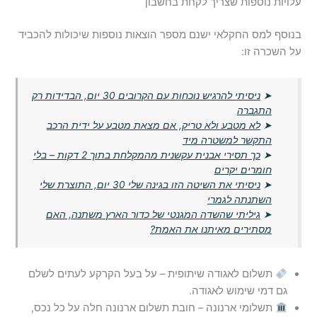
עלויות נוספות שצריך לקחת בחשבון
בנוסף למס החקלאי ישנם מספר הוצאות נוספות שיכולות להכביד
על השכרה זו:
➤
ניסיתי להרגיש נוכחות עם הקרובים 30 יום, הבדידות רק
התגברה
➤
לא מטבע ולא טריק, אם מצאת מטבע על ידית הרכב
התקשר למשטרה מיד
➤
כך תסירי אבנית עקשנית מהמקלחת בתוך 2 דקות – בלי
חומרים יקרים
➤
ניסיתי את השיטה הזו בגינה שלי 30 יום, התוצרת שלי
השתנתה לגמרי
➤
גיליתי שהשדה המגנטי של כדור הארץ משתנה, האם
מסתירים מאיתנו את האמת?
תשלום לאגודה שיתופית – על בעל הקרקע לעתים לשלם
גם דמי שימוש לאגודה.
תשלומי ארנונה – חובת תשלום ארנונה חלה על כל נכס,