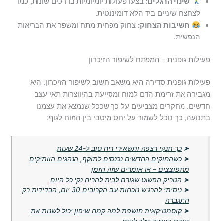
שינוי הרגלים:
בצעו פעולות יומיומיות בדרכים שונות, כמו
לצחצח שיניים ביד הלא דומיננטית.
חשיבות הצחוק:
צחוק מפחית מתח ומשפר את הבריאות
הנפשית.
פעילות גופנית – המפתח לשיפור הזיכרון
פעילות גופנית סדירה היא משאב חשוב לשיפור הזיכרון. היא
מגבירה את זרימת הדם למוח ומסייעת בהיווצרות תאי עצב
חדשים. מחקרים מצביעים על כך שככל שנמצא את עצמנו
בתנועה, כך נוכל לשמור על יחס מיטבי בין המוח לגוף:
➤
כך תנקי רצפה ותשאירי ריח טוב ל-24 שעות
➤
כשהחוקים החדשים נכנסים לתוקף, הנהגים הוותיקים
מתפוצצים – או אומרים שזה הזמן
➤
הטריק הפשוט שגורם לבית להריח נקי כל היום
➤
ניסיתי להרגיש נוכחות עם הקרובים 30 יום, הבדידות רק
התגברה
➤
קוסמטיקאית חושפת למה קמח שיפון יכול לשנות את
שגרת השיער שלך לנצח