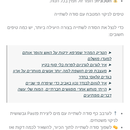
חסכונית:
חומר זול וזמין בכל חנות.
טיפים לניקוי המטבח עם סודה לשתייה
כדי לנצל את הסודה לשתייה בצורה היעילה ביותר, יש כמה טיפים
חשובים:
➤
הטריק המהיר שמרפא ירקות על האש והופך אותם
למעדן מושלם
➤
איך לגרום לגרניום לפרוח בלי סוף בקיץ
➤
מעצבת פנים חושפת למה יותר אנשים מוותרים על ארון
בגדים קלאסי בחדר
➤
איך לגזום לבנדר נכון באביב כדי שיפרח פי שניים
➤
הייתי מותש אחרי מפגשים חברתיים, המוח שלי עשה
דברים מפתיעים
לערבב כף סודה לשתייה עם מים ליצירת פPast גבשושית
לניקוי משטחים.
לשפוך סודה לשתייה לתוך הכיור, להשאיר לכמה דקות ואז