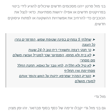
בני מזל סרטן ייהנו מסכומים חדשים שיכולים להגיע לידי ביטוי
בפרויקטים חדשים או אפילו ירושות מפתיעות. כדאי לנצל את
הכוכבים כדי להרחיב את אפשרויות ההשקעה או לפתוח עיסוקים
חדשים.
➤
שתלתי 5 צמחים בפינה שטופת שמש, הפרפרים נהרו
כל העונה
➤
כך תנקי רצפה ותשאירי ריח טוב ל-24 שעות
➤
לא בית ולא מחסן, הפנסיונר שכר למטייל ועכשיו משלם
מס מסחרי
➤
לא טיל ולא חללית, לחץ גובר על נאסא: תחנת החלל
מסתיימת ואין תחליף
➤
הטריק המהיר שמרפא ירקות על האש והופך אותם
למעדן מושלם
מזל גדי
גם בני מזל גדי יקבלו זרימה של כסף בסוף פברואר. זהו זמן מצוין