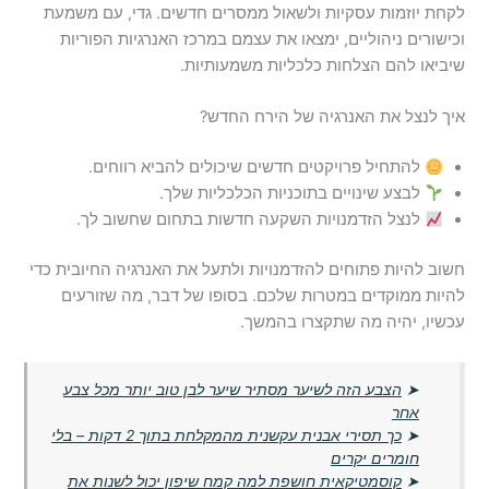
לקחת יוזמות עסקיות ולשאול ממסרים חדשים. גדי, עם משמעת
וכישורים ניהוליים, ימצאו את עצמם במרכז האנרגיות הפוריות
שיביאו להם הצלחות כלכליות משמעותיות.
איך לנצל את האנרגיה של הירח החדש?
להתחיל פרויקטים חדשים שיכולים להביא רווחים.
לבצע שינויים בתוכניות הכלכליות שלך.
לנצל הזדמנויות השקעה חדשות בתחום שחשוב לך.
חשוב להיות פתוחים להזדמנויות ולתעל את האנרגיה החיובית כדי
להיות ממוקדים במטרות שלכם. בסופו של דבר, מה שזורעים
עכשיו, יהיה מה שתקצרו בהמשך.
➤
הצבע הזה לשיער מסתיר שיער לבן טוב יותר מכל צבע
אחר
➤
כך תסירי אבנית עקשנית מהמקלחת בתוך 2 דקות – בלי
חומרים יקרים
➤
קוסמטיקאית חושפת למה קמח שיפון יכול לשנות את