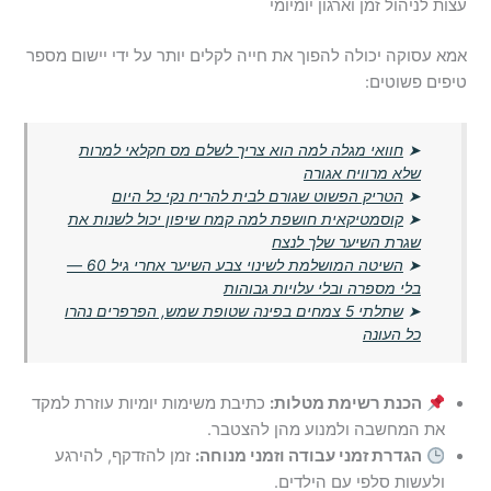
עצות לניהול זמן וארגון יומיומי
אמא עסוקה יכולה להפוך את חייה לקלים יותר על ידי יישום מספר
טיפים פשוטים:
➤
חוואי מגלה למה הוא צריך לשלם מס חקלאי למרות
שלא מרוויח אגורה
➤
הטריק הפשוט שגורם לבית להריח נקי כל היום
➤
קוסמטיקאית חושפת למה קמח שיפון יכול לשנות את
שגרת השיער שלך לנצח
➤
השיטה המושלמת לשינוי צבע השיער אחרי גיל 60 —
בלי מספרה ובלי עלויות גבוהות
➤
שתלתי 5 צמחים בפינה שטופת שמש, הפרפרים נהרו
כל העונה
הכנת רשימת מטלות:
כתיבת משימות יומיות עוזרת למקד
את המחשבה ולמנוע מהן להצטבר.
הגדרת זמני עבודה וזמני מנוחה:
זמן להזדקף, להירגע
ולעשות סלפי עם הילדים.