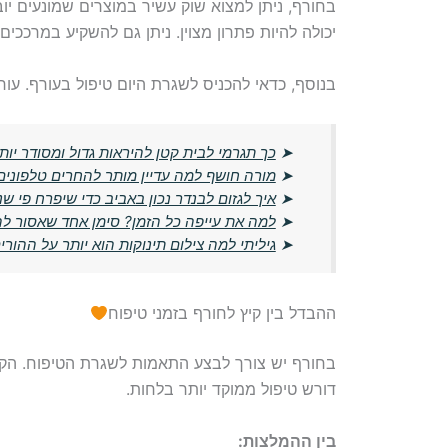
בחורף, ניתן למצוא שוק עשיר במוצרים שמונעים יו
יכולה להיות פתרון מצוין. ניתן גם להשקיע במרככים
בנוסף, כדאי להכניס לשגרת היום טיפול בעורף. עור
➤
כך תגרמי לבית קטן להיראות גדול ומסודר יות
➤
מורה חושף למה עדיין מותר להחרים טלפונים
➤
איך לגזום לבנדר נכון באביב כדי שיפרח פי שנ
➤
למה את עייפה כל הזמן? סימן אחד שאסור ל
➤
גיליתי למה צילום תינוקות הוא יותר על ההורים
ההבדל בין קיץ לחורף בזמני טיפוח
בחורף יש צורך לבצע התאמות לשגרת הטיפוח. הקיץ
דורש טיפול ממוקד יותר בלחות.
בין ההמלצות: