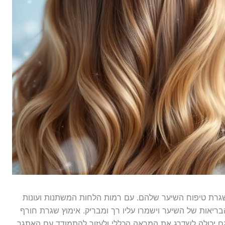
גרת טיפוח השיער שלהם. עם רמות הלחות המשתנות ועונות
יאות של השיער וישמרו עליו רך ומבריק. אימוץ שגרת חורף
ם יכולה לשדרג את המראה הכללי ולעזור להתמודד עם האתגר