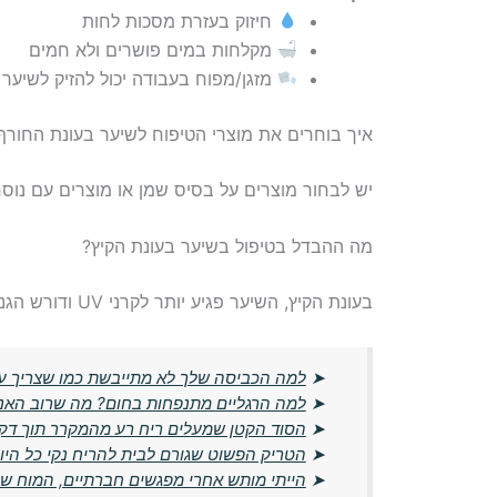
חיזוק בעזרת מסכות לחות
מקלחות במים פושרים ולא חמים
מזגן/מפוח בעבודה יכול להזיק לשיער
איך בוחרים את מוצרי הטיפוח לשיער בעונת החורף
יש לבחור מוצרים על בסיס שמן או מוצרים עם נוס
מה ההבדל בטיפול בשיער בעונת הקיץ?
בעונת הקיץ, השיער פגיע יותר לקרני UV ודורש הגנה גבוהה יותר, בעוד שהחורף נתון לקור וליובש.
➤
למה הכביסה שלך לא מתייבשת כמו שצריך ע
➤
למה הרגליים מתנפחות בחום? מה שרוב האנש
➤
הסוד הקטן שמעלים ריח רע מהמקרר תוך דק
➤
הטריק הפשוט שגורם לבית להריח נקי כל היו
➤
הייתי מותש אחרי מפגשים חברתיים, המוח ש