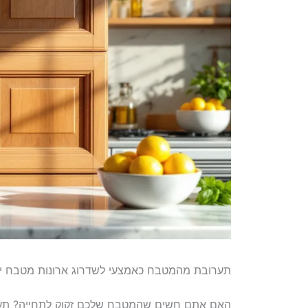
תערובת מהמטבח כאמצעי לשדרוג ארונות מטבח י
האם אתם חשים שהמטבח שלכם זקוק לתחייה? תער