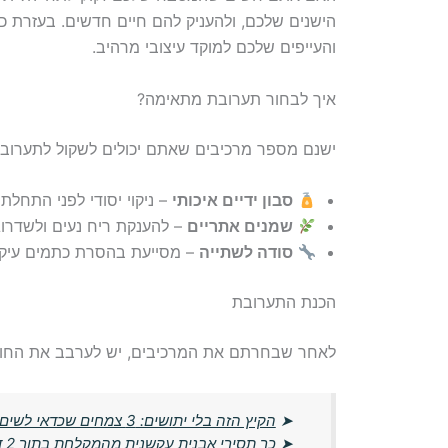
הישנים שלכם, ולהעניק להם חיים חדשים. בעזרת 
והעייפים שלכם למוקד עיצובי מרהיב.
איך לבחור תערובת מתאימה?
ישנם מספר מרכיבים שאתם יכולים לשקול לתערוב
סבון ידיים איכותי
– ניקוי יסודי לפני התחלת
שמנים אתריים
– להענקת ריח נעים ולשדרוג 
סודה לשתייה
– מסייעת בהסרת כתמים עיק
הכנת התערובת
לאחר שבחרתם את המרכיבים, יש לערבב את החומ
➤
הקיץ הזה בלי יתושים: 3 צמחים שכדאי לשים ליד החלון עכשיו
➤
כך תסירי אבנית עקשנית מהמקלחת בתוך 2 דקות – בלי חומרים יקרים