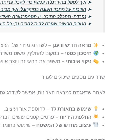
➤
איך לטפל בהידרנג'ה עכשיו כדי לקבל פריחה
➤
הוויכוח על מתכון העוגה במיקרוגל: איך מכינים א
➤
נפרדתי מהכלל המוכר, זו הטמפרטורה האידי
➤
הטריק הפשוט שגורם לבית להריח נקי כל היו
מראה חדיש ורענן
– לשדרוג מיידי של העיצו
חיסכון כספי
– במקום להחליף, פשוט משדרג
ניקוי איכותי
– משפר את ההיגיינה ויוצר אוויר
שדרוגים נוספים שיכולים לעזור
לאחר שדאגתם למראה הארונות, אפשר לשדרג גם
שימוש בתאורת לד
– להוספת אור ועיצוב.
החלפת הידיות
– פרטים קטנים עושים הבדל 
עיצוב מחדש של המשטח
– שימוש בחומרים 