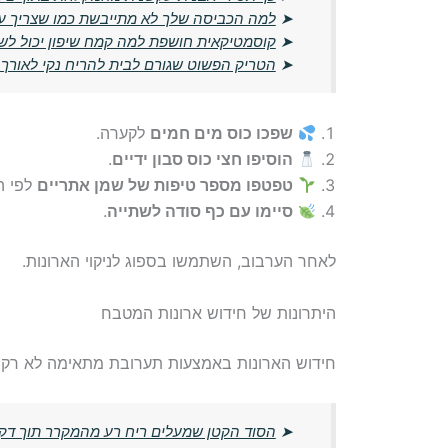
➤
למה הכביסה שלך לא מתייבשת כמו שצריך ע
➤
קוסמטיקאית חושפת למה קמח שיפון יכול לש
➤
הטריק הפשוט שגורם לבית להריח נקי לאורך כ
שפכו כוס מים חמים
לקערה.
הוסיפו חצי כוס סבון ידיים
.
טפטפו מספר טיפות של שמן אתריים
לפי ה
סיימו עם כף סודה לשתייה
.
לאחר הערבוב, השתמשו בספוג לניקוי הארונות.
היתרונות של חידוש ארונות המטבח
חידוש הארונות באמצעות תערובת מתאימה לא רק מח
➤
הסוד הקטן שמעלים ריח רע מהמקרר תוך דק