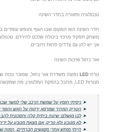
טכנולוגיה ותאורה בחדר השינה
חדר השינה הוא המקום שבו הגוף והנפש עומדים ב
משחק תפקיד מרכזי ביכולת שלכם להירדם. טכנולוגי
אך יש להן גם צדדים פחות חיוביים.
אור כחול ואיכות השינה
נורת
LED
נפוצה משדרת אור כחול, שמוכר ככזה ש
מנורות LED, מחבל בהפקת המלטונין, מה שמקשה עלינו להירדם.
➤
ניסיתי חומץ על שמשת הרכב שלי למשך שבוע
➤
הטריק המהיר שמרפא ירקות על האש והופך 
➤
לבן מושלם: שיטה ביתית קלה וחסכונית להב
➤
לא מטבע ולא טריק, אם מצאת מטבע על ידי
➤
הייתי מותש אחרי מפגשים חברתיים, המוח ש