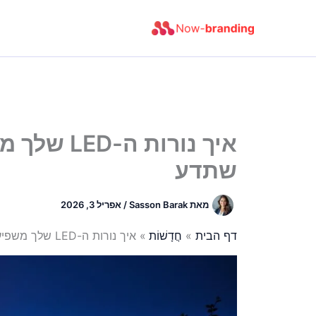
ילוג
תוכן
איך נורות 
שתדע
מאת
Sasson Barak
/
אפריל 3, 2026
דף הבית
חֲדָשׁוֹת
איך נורות ה-LED שלך משפיעות על השינה שלך בלי שתדע