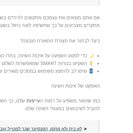
אם אתם מוצאים את עצמכם מתקשים להירדם בשעות 
מחקרים מצביעים על כך שחשיפה לאור כחול בשעות 
כיצד לבחור את תצורת התאורה הנכונה?
כדי למנוע השפעה על איכות השינה, בחרו נורות LED עם טמפרטורת צבע נמוכה (2700K) בשעות
השקיעו בנורות SMART שמאפשרות לשלוט בטמפרטורת החום שלהם.
שימו לב להימנע משימוש במסכים מוארים שע
האפקט של איכות השינה
כמו שהאור משפיע על רמות ה
עייפות
שלנו, כך הוא 
להוביל לשיבושים במעגלי השינה שלנו.
➤
לא בית ולא מחסן, הפנסיונר שכר למטייל וע