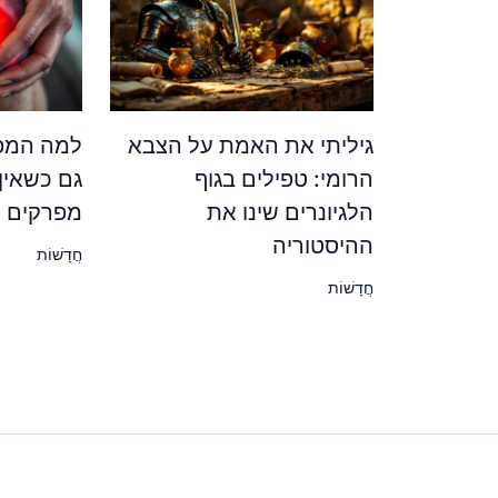
גיליתי את האמת על הצבא
למה המפר
הרומי: טפילים בגוף
גם כשאין
הלגיונרים שינו את
מפרקים ש
ההיסטוריה
חֲדָשׁוֹת
חֲדָשׁוֹת