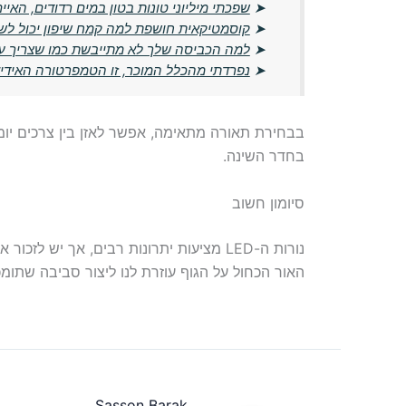
➤
שפכתי מיליוני טונות בטון במים רדודים, האי
➤
קוסמטיקאית חושפת למה קמח שיפון יכול לש
➤
למה הכביסה שלך לא מתייבשת כמו שצריך ע
➤
נפרדתי מהכלל המוכר, זו הטמפרטורה האידי
בבחירת תאורה מתאימה, אפשר לאזן בין צרכים יומי
בחדר השינה.
סיומון חשוב
נורות ה-LED מציעות יתרונות רבים, אך י
האור הכחול על הגוף עוזרת לנו ליצור סביבה שתומכ
Sasson Barak