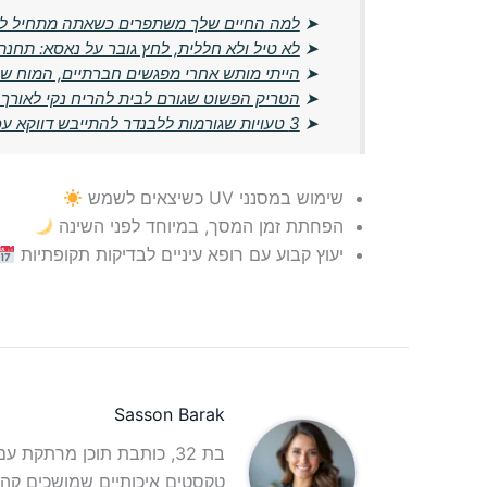
➤
למה החיים שלך משתפרים כשאתה מתחיל לח
➤
לא טיל ולא חללית, לחץ גובר על נאסא: תחנת
➤
הייתי מותש אחרי מפגשים חברתיים, המוח ש
➤
הטריק הפשוט שגורם לבית להריח נקי לאורך כ
➤
3 טעויות שגורמות ללבנדר להתייבש דווקא עכשיו
שימוש במסנני UV כשיצאים לשמש
הפחתת זמן המסך, במיוחד לפני השינה
יעוץ קבוע עם רופא עיניים לבדיקות תקופתיות
Sasson Barak
בת 32, כותבת תוכן מרתקת 
טקסטים איכותיים שמושכים קהל