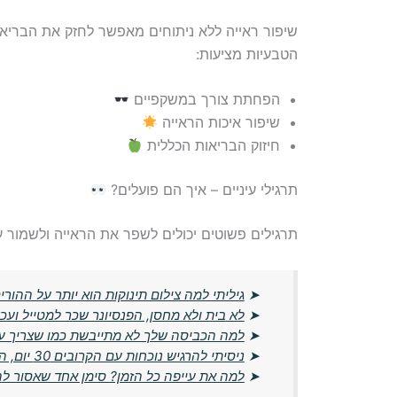
שיפור ראייה ללא ניתוחים מאפשר לחזק את הבריאו
הטבעיות מציעות:
הפחתת צורך במשקפיים
שיפור איכות הראייה
חיזוק הבריאות הכללית
תרגילי עיניים – איך הם פועלים?
תרגילים פשוטים יכולים לשפר את הראייה ולשמור על 
➤
גיליתי למה צילום תינוקות הוא יותר על ההורים
➤
לא בית ולא מחסן, הפנסיונר שכר למטייל וע
➤
למה הכביסה שלך לא מתייבשת כמו שצריך ע
➤
ניסיתי להרגיש נוכחות עם הקרובים 30 יום, הבדידות רק התגברה
➤
למה את עייפה כל הזמן? סימן אחד שאסור ל