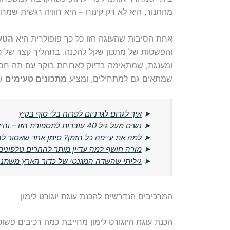
מהתנור, היא לא רק קינוח – היא חוויה רגשית שמח
אחת הסיבות שהעוגה הזו כל כך פופולרית היא
הטעם
ומענגת, שמתאימה בדיוק לארוחת בוקר עם תה חם 
שמתאים גם למתחילים, ומציע
מתכונים טעימים
שמ
➤
איך לגרום לגרניום לפרוח בלי סוף בקיץ
➤
נשים מעל גיל 40 עוברות לתספורת הזו – והיא מורידה שנים מהמראה
➤
למה את עייפה כל הזמן? סימן אחד שאסור ל
➤
מורה חושף למה עדיין מותר להחרים טלפונים
➤
גיליתי שהשדה המגנטי של כדור הארץ משתנ
המרכיבים הנדרשים להכנת עוגת יוגורט לימון
הכנת עוגת היוגורט לימון מחייבת כמה רכיבים פשו