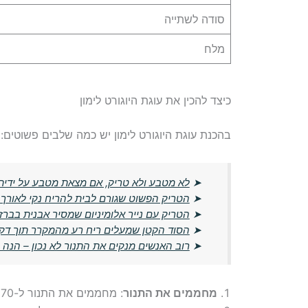
סודה לשתייה
מלח
כיצד להכין את עוגת היוגורט לימון
בהכנת עוגת היוגורט לימון יש כמה שלבים פשוטים:
➤
לא מטבע ולא טריק, אם מצאת מטבע על ידי
➤
הטריק הפשוט שגורם לבית להריח נקי לאורך כ
➤
הטריק עם נייר אלומיניום שמסיר אבנית בברז
➤
הסוד הקטן שמעלים ריח רע מהמקרר תוך דק
➤
רוב האנשים מנקים את התנור לא נכון – הנ
מחממים את התנור
: מחממים את התנור ל-170 מעלות ומניחים תבנית אינגליש קייק עם נייר אפייה.