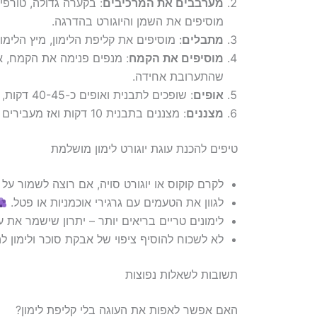
מערבבים את המרכיבים
: בקערה גדולה, טורפ
מוסיפים את השמן והיוגורט בהדרגה.
מתבלים
: מוסיפים את קליפת הלימון, מיץ הלימון
מוסיפים את הקמח
: מנפים פנימה את הקמח, א
שהתערובת אחידה.
אופים
: שופכים לתבנית ואופים כ-40-45 דקות, עד שקיסם יוצא יבש עם פירורים לחים.
מצננים
: מצננים בתבנית 10 דקות ואז מעבירים לרשת.
טיפים להכנת עוגת יוגורט לימון מושלמת
לקרם קוקוס או יוגורט סויה, אם רוצה לשמור על 
לגוון את הטעמים עם גרגירי אוכמניות או פטל.
לימונים טריים בריאים יותר – יתרון שישמר את ע
לא לשכוח להוסיף ציפוי של אבקת סוכר ולימון ל
תשובות לשאלות נפוצות
האם אפשר לאפות את העוגה בלי קליפת לימון?