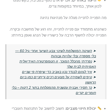
היעזר באחרים:
אם יש אדם נוסף בסביבה, בקש ממנו
לכוון אותך, במיוחד במקומות צרים.
מה הפנייה לחנייה מגלה על מנהיגות נהיגה
כשהנהג מתמודד עם פנייה לחנייה, זהו רגע של מחשבה ובקרה.
הפנייה יכולה לחשוף הרבה על כישוריו של הנהג ואופן בחירתו:
➤
השיטה המושלמת לשינוי צבע השיער אחרי גיל 60 —
בלי מספרה ובלי עלויות גבוהות
➤
נפרדתי מהכלל המוכר, זו הטמפרטורה האידיאלית
האמיתית לבית שלך
➤
איך לגזום לבנדר נכון באביב כדי שיפרח פי שניים
➤
טיפים לשמירה על מצעים רכים וריחניים כמו ביום
הראשון
➤
כך תסירי אבנית עקשנית מהמקלחת בתוך 2 דקות – בלי
חומרים יקרים
יכולת חיזוי מצבים:
חשוב לחשוב על התנהגות העוברי