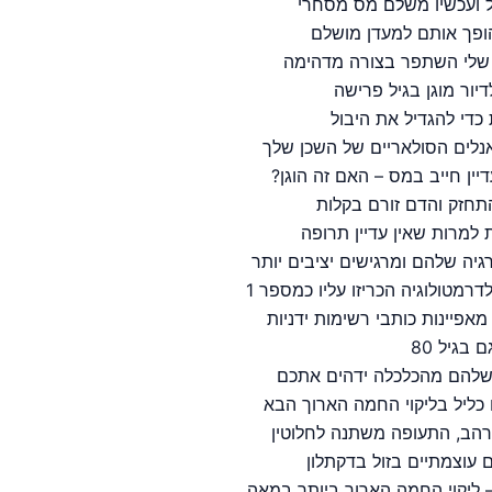
ל ועכשיו משלם מס מסחרי
ופך אותם למעדן מושלם
ור מוגן בגיל פרישה
כדי להגדיל את היבול
לים הסולאריים של השכן שלך
ין חייב במס – האם זה הוגן?
התחזק והדם זורם בקלות
למרות שאין עדיין תרופה
אפיינות כותבי רשימות ידניות
גיל 80
שלהם מהכלכלה ידהים אתכם
כליל בליקוי החמה הארוך הבא
ארהב, התעופה משתנה לחלוטין
 עוצמתיים בזול בדקתלון
– ליקוי החמה הארוך ביותר במאה