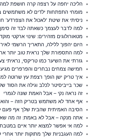
הליכה יחפה על רצפה קרה חושפת למה 
מומחי התפתחות ילדים לא משתמשים ב'
ניסיתי את שיטת 'לאכול את הצפרדע' חוד
למה לדבר לעצמך כשאתה לבד זה סימן לי
מטאורולוגים מזהירים: שינוי ארקטי מו
היום יהפוך ללילה, התאריך הרשמי לאי
למה התספורת שלך נראית טוב יותר אח
גזרתי את השיער כמו טריקסי, נראיתי צעירה ב-10 שנים 
חמישה צמחים נבחרים והפרפרים מגיעי
איך טריק ישן הופך רצפת עץ שרוטה למ
שכר בייביסיטר לכלב וגילה את הסוד שלא
זה נראה נקי – אבל האמת שונה לגמרי
אף אחד לא משתמש בטריק הזה – והוא מש
הסיבה האמיתית שהבית שלך אף פעם לא
אתה מנקה – אבל לא באמת: זה מה ש
למה אי אפשר למצוא יותר איים במטבח
למה העגבניות שלך מתוקות יותר אחרי ק