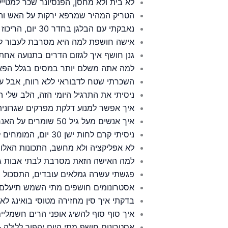
לא בית ולא מחסן, הפנסיונר שכר למטיי
הטריק המהיר שמרפא ירקות על האש וה
נאבקתי עם הבלגן בחדר 30 יום, הריכוז שלי השתפר בצורה מדהימה
אישה חושפת למה היא מסרבת לעבור לדי
גנן חושף איך לגזום הדרים בתנועה אחת 
למה אתה משלם יותר במסים בגלל הפאנ
השכרתי שטח לדבוראי ללא רווח, אבל עדי
ניסיתי את התרגיל היומי הזה, הלב שלי 
איך אפשר למנוע דלקת מפרקים שגרונית 
איך אנשים מעל גיל 50 שומרים על האנרגיה שלהם ומרגישים יציבים יותר
ניסיתי קרם לחות ישן 30 יום, המומחים לדרמטולוגיה הכריזו עליו כמספר 1
לא אפליקציה ולא מחשב, התכונות האלו מ
למה האישה הזאת מסרבת לבתי אבות גם ב
פגשתי עשרה גמלאים עובדים, התסכול 
אסטרונומים חושפים מתי השמש תיעלם 
בדקתי איך סין מחזירה מטוסי בואינג ל
איך סוף סוף להשיג אופני הרים חשמליים
אסטרונום חושף מתי היום יהפוך ללילה 