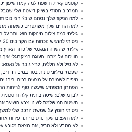
קוסמטיקאית חושפת למה קמח שיפון יכ
המרכיב הסודי בשייק דיאטה שלי שמבלב
למה הניקוז שלך נסתם שוב? חצי כוס וז
למה החיים שלך משתפרים כשאתה מתחי
גיליתי למה צילום תינוקות הוא יותר על ה
ניסיתי להרגיש נוכחות עם הקרובים 30 יום, הבדידות רק התגברה
גיליתי שהשדה המגנטי של כדור הארץ 
הוויכוח על מתכון העוגה במיקרוגל: איך מכי
לא טיל ולא חללית, לחץ גובר על נאסא:
שפכתי מיליוני טונות בטון במים רדודים
טיפים לשמירה על מצעים רכים וריחניים 
הפתרון המפתיע שיעשה סוף לריחות הרעי
לבן מושלם: שיטה ביתית קלה וחסכונית
השיטה המושלמת לשינוי צבע השיער אחרי גיל 60 — בלי מספרה ובלי על
ניסיתי חומץ על שמשת הרכב שלי למשך
למה העצים שלך נותנים יותר פירות אחר
לא מטבע ולא טריק, אם מצאת מטבע ע