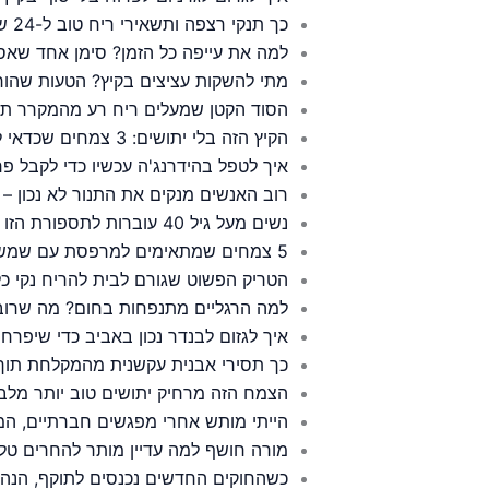
כך תנקי רצפה ותשאירי ריח טוב ל-24 שעות
למה את עייפה כל הזמן? סימן אחד שאס
מתי להשקות עציצים בקיץ? הטעות שהו
הסוד הקטן שמעלים ריח רע מהמקרר תו
הקיץ הזה בלי יתושים: 3 צמחים שכדאי לשים ליד החלון עכשיו
איך לטפל בהידרנג'ה עכשיו כדי לקבל פ
רוב האנשים מנקים את התנור לא נכון 
נשים מעל גיל 40 עוברות לתספורת הזו – והיא מורידה שנים מהמראה
5 צמחים שמתאימים למרפסת עם שמש מלאה בישראל
הטריק הפשוט שגורם לבית להריח נקי כל
למה הרגליים מתנפחות בחום? מה שרוב 
איך לגזום לבנדר נכון באביב כדי שיפרח 
כך תסירי אבנית עקשנית מהמקלחת תוך 2 דקות – בלי חומרים יקרי
הצמח הזה מרחיק יתושים טוב יותר מלבנ
הייתי מותש אחרי מפגשים חברתיים, המ
מורה חושף למה עדיין מותר להחרים טלפ
כשהחוקים החדשים נכנסים לתוקף, הנהגי