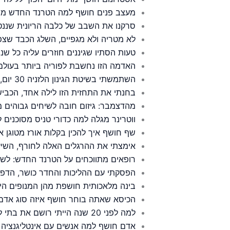
מעצב פנים חושף למה הטרנד החדש מחל
סרקנו את השבב של כלבה הריונית שננטש
לא מטריה ולא מגפיים, השלג הכבד שצפ
טעות הסתיו שגיננים חוזרים עליה כל ש
האדמה הזו נחשבת לפוריה ביותר בעול
השתמשתי בשיטת הגינון הלזניה 30 יום, האדמה שלי השתנתה לחלוטין
בחנתי את התחזית הזו לילה אחד, הכביש
מהדצמבר: גיזום חובה לשיחים גבוהים מ
ווטרינר מגלה למה כדורי טניס מסוכנים 
שף חושף איך להכין בקלות אורז מטוגן א
אימצתי את ההרגלים האלה לחורף, השיע
רופאים מתווכחים על הטרנד החדש: לש
הפסקתי עם ההליכות והחדר כושר, הדפוס
בינה מלאכותית חושפת מהן המנופים היע
הכיסא שאתה בוחר חושף איזה סוג אדם
למה לפני 20 שנה הייתי רושם את בתי לבית ספר יוקרתי והיום זה כבר לא משנה
אדם חושף למה אנשים עם אינטליגנציה 