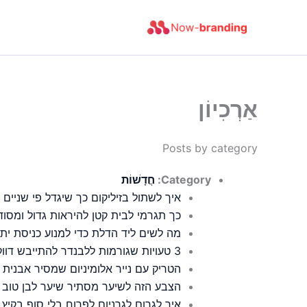
ילוג
תוכן
אַרְכִיוֹן
Posts by category
Category:
חֲדָשׁוֹת
איך לשתול בזיליקום כך שיגדל פי שניים 
כך תגרמי לבית קטן להיראות גדול ומסוד
מה לשים ליד הדלת כדי למנוע כניסת יתו
3 טעויות שגורמות ללבנדר להתייבש דווקא עכשיו
הטריק עם נייר אלומיניום שמסיר אבנית
הצבע הזה לשיער מסתיר שיער לבן טוב 
איך לגרום לגרניום לפרוח בלי סוף בקיץ