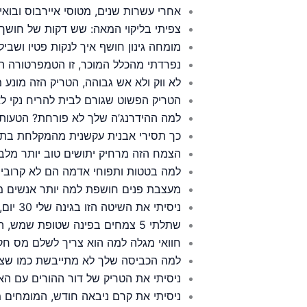
אחרי עשרות שנים, מטוסי איירבוס ובוא
צפיתי בליקוי המאה: שש דקות של חושך 
מומחה גינון חושף איך לנקות פטיו ושבי
נפרדתי מהכלל המוכר, זו הטמפרטורה ה
לא ווק ולא אש גבוהה, הטריק הזה מונע 
הטריק הפשוט שגורם לבית להריח נקי לאו
למה ההידרנג’ה שלך לא פורחת? הטעות
כך תסירי אבנית עקשנית מהמקלחת בתוך 2 דקות – בלי חומרים י
הצמח הזה מרחיק יתושים טוב יותר מלב
למה בטטות ותפוחי אדמה הם לא קרוב
מעצבת פנים חושפת למה יותר אנשים מו
ניסיתי את השיטה הזו בגינה שלי 30 יום, התוצרת שלי השתנתה לגמרי
שתלתי 5 צמחים בפינה שטופת שמש, הפרפרים נהרו כל העונה
חוואי מגלה למה הוא צריך לשלם מס חק
למה הכביסה שלך לא מתייבשת כמו שצר
ניסיתי את הטריק של דור ההורים עם הא
ניסיתי את קרם ניבאה חודש, המומחים 