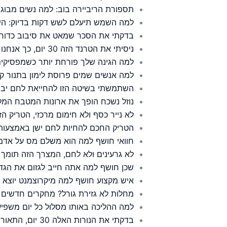
תספורת הריביירה בוב: למה נשים מבוגר
למה השמש תיעלם לשש דקות בדיוק: היכו
בדקתי את הסכר שמאט את סיבוב כדור ה
ניסיתי את הטרנד הזה 30 יום, כך אנחנו מסתדרים אחרי הפרישה
למה הגינה שלך פורחת יותר כשמפסיקים
למה אנשים שמים פרוסת לימון בתנור ק
השתמשתי בשיטה הזו להחייאת לחם יבש,
נוזל נשכח הופך את ארונות המטבח המלו
לא נייר כסף ולא חימום מרכזי, הטריק 
הטריק החכם להחיות לחם ישן באמצעות 
חוואי חושף למה הוא משלם מס על אדמ
לא גרעינים ולא לחם, המצרך הזה תומך 
שכן חושף למה אתה חייב לגזום את הגד
איש מקצוע חושף למה מיקרוצמנט יוצא 
מחלות לא גזירת גורל? מחקרים חדשים 
למה ההליכה באותו מסלול כל יום משפי
בדקתי את הנורות האלה 30 יום, התאורה בבית שלי השתנתה לחלוטין